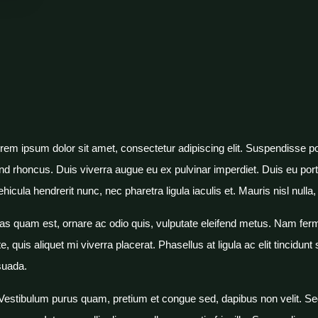
rem ipsum dolor sit amet, consectetur adipiscing elit. Suspendisse po
fend rhoncus. Duis viverra augue eu ex pulvinar imperdiet. Duis eu port
 vehicula hendrerit nunc, nec pharetra ligula iaculis et. Mauris nisl nul
s quam est, ornare ac odio quis, vulputate eleifend metus. Nam ferm
te, quis aliquet mi viverra placerat. Phasellus at ligula ac elit tincidun
suada.
rtor. Vestibulum purus quam, pretium et congue sed, dapibus non velit.