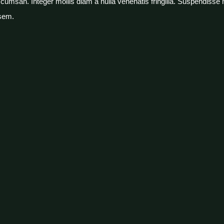
san. Integer mollis diam a nulla venenatis fringilla. Suspendisse mo
 sem.