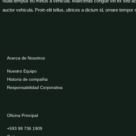
Nulla tempus eu metus a vehicula. Maecenas congue vel ex sed accum
auctor vehicula. Proin elit tellus, ultrices a dictum id, ornare tempor
Acerca de Nosotros
Nuestro Equipo
Historia de compañia
Responsabilidad Corporativa
Oficina Principal
+593 98 736 1909