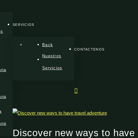
SERVICIOS
os
Back
CONTACTENOS
Nuestros
Servicios
ana
ana
a
ana
Discover new ways to have 