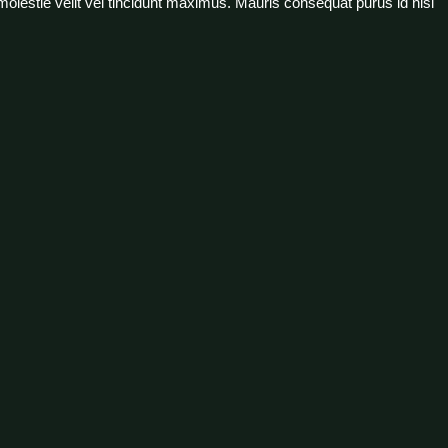
lestie velit vel tincidunt maximus. Mauris consequat purus id nisl