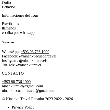
Quito
Ecuador
Informaciones del Tour
Escribanos
llamenos
escriba por whatsapp
Siguenos
WhatsApp:
+593 98 736 1909
Facebook: @ninankuecuadortravel
Instagram: @ninanku_travels
Tik Tok: @ninankutravel
CONTACTO
+593 98 736 1909
ninankutravel@gmail.com
ninankuecuadortravel@gmail.com
© Ninanku Travel Ecuador 2023 2022 - 2026
Privacy Policy