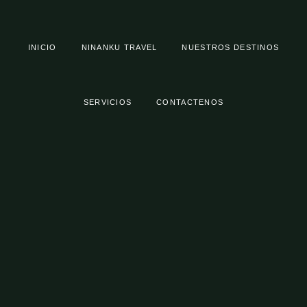
INICIO
NINANKU TRAVEL
NUESTROS DESTINOS
SERVICIOS
CONTACTENOS
Username or E-mail
Password
Keep me signed in